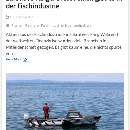
der Fischindustrie
13. März 2017
Fischen
Fischerei
Fischindustrie
Hochseefischerei
Aktien aus der Fischindustrie: Ein lukrativer Fang Während
der weltweiten Finanzkrise wurden viele Branchen in
Mitleidenschaft gezogen. Es gibt kaum eine, die nichts spürte
von…
Lukrative
View More
Fänge:
Diese
Aktien
gibt
es
in
der
Fischindustrie