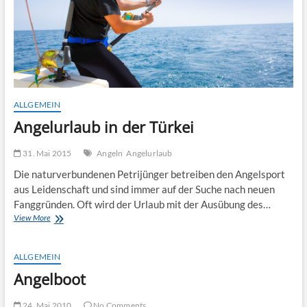
ALLGEMEIN
Angelurlaub in der Türkei
31. Mai 2015
Angeln
Angelurlaub
Die naturverbundenen Petrijünger betreiben den Angelsport
aus Leidenschaft und sind immer auf der Suche nach neuen
Fanggründen. Oft wird der Urlaub mit der Ausübung des…
Angelurlaub
View More
in
der
Türkei
ALLGEMEIN
Angelboot
24. Mai 2010
No Comments