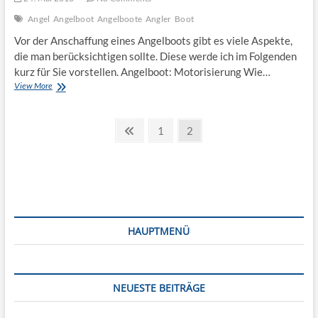
Angel
Angelboot
Angelboote
Angler
Boot
Vor der Anschaffung eines Angelboots gibt es viele Aspekte,
die man berücksichtigen sollte. Diese werde ich im Folgenden
kurz für Sie vorstellen. Angelboot: Motorisierung Wie…
Angelboot
View More
Seitennummerierung
Previous
Page
Page
1
2
page
der
Beiträge
HAUPTMENÜ
NEUESTE BEITRÄGE