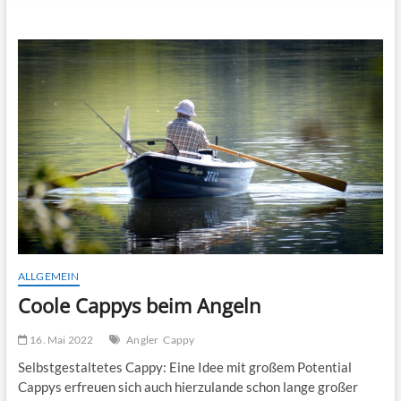
n
u
B
u
t
t
o
n
ALLGEMEIN
Coole Cappys beim Angeln
16. Mai 2022
Angler
Cappy
Selbstgestaltetes Cappy: Eine Idee mit großem Potential
Cappys erfreuen sich auch hierzulande schon lange großer