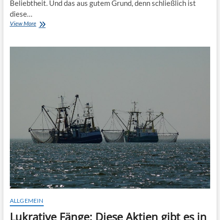
Beliebtheit. Und das aus gutem Grund, denn schließlich ist
diese…
Coole
View More
Cappys
beim
Angeln
ALLGEMEIN
Lukrative Fänge: Diese Aktien gibt es in