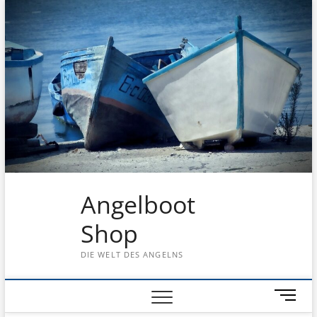
Skip
to
content
Angelboot
Shop
DIE WELT DES ANGELNS
M
e