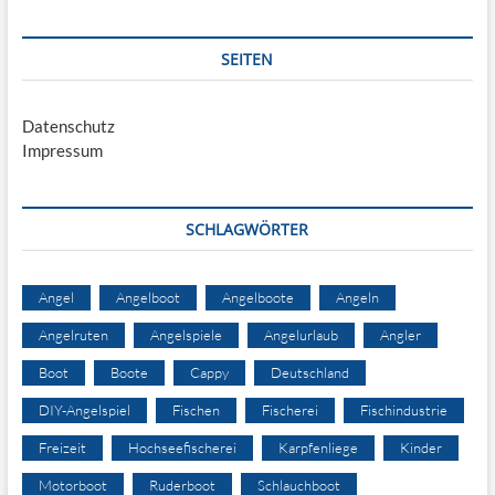
SEITEN
Datenschutz
Impressum
SCHLAGWÖRTER
Angel
Angelboot
Angelboote
Angeln
Angelruten
Angelspiele
Angelurlaub
Angler
Boot
Boote
Cappy
Deutschland
DIY-Angelspiel
Fischen
Fischerei
Fischindustrie
Freizeit
Hochseefischerei
Karpfenliege
Kinder
Motorboot
Ruderboot
Schlauchboot