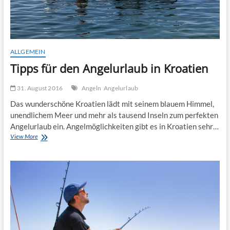
ALLGEMEIN
Tipps für den Angelurlaub in Kroatien
31. August 2016
Angeln
Angelurlaub
Das wunderschöne Kroatien lädt mit seinem blauem Himmel,
unendlichem Meer und mehr als tausend Inseln zum perfekten
Angelurlaub ein. Angelmöglichkeiten gibt es in Kroatien sehr…
Tipps
View More
für
den
Angelurlaub
in
Kroatien