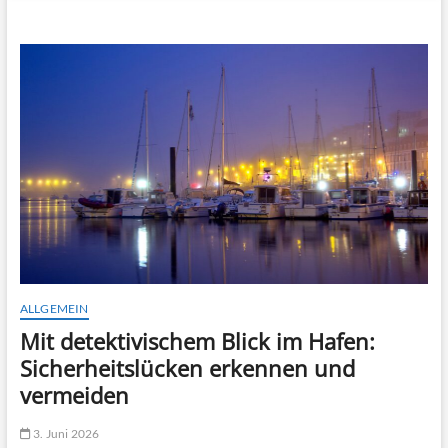
n
u
B
u
t
t
o
n
ALLGEMEIN
Mit detektivischem Blick im Hafen:
Sicherheitslücken erkennen und
vermeiden
3. Juni 2026