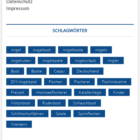
Datenschutz
Impressum
SCHLAGWÖRTER
Angel
Angelboot
Angelboote
Angeln
Angelruten
Angelspiele
Angelurlaub
Angler
Boot
Boote
Cappy
Deutschland
DIY-Angelspiel
Fischen
Fischerei
Fischindustrie
Freizeit
Hochseefischerei
Karpfenliege
Kinder
Motorboot
Ruderboot
Schlauchboot
Schlittschuhfahren
Spiele
Spinnfischen
Wandern