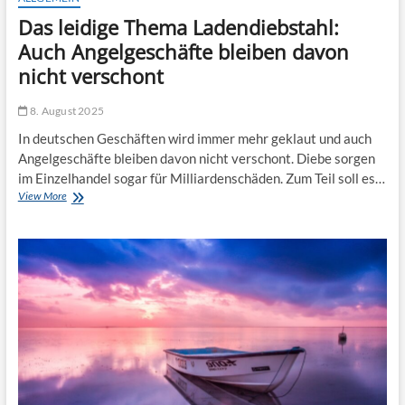
Das leidige Thema Ladendiebstahl:
Auch Angelgeschäfte bleiben davon
nicht verschont
8. August 2025
In deutschen Geschäften wird immer mehr geklaut und auch
Angelgeschäfte bleiben davon nicht verschont. Diebe sorgen
im Einzelhandel sogar für Milliardenschäden. Zum Teil soll es…
Das
View More
leidige
Thema
Ladendiebstahl:
Auch
Angelgeschäfte
bleiben
davon
nicht
verschont