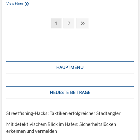
Spaß
View More
im
Winter
Seitennummerierung
–
Page
Page
Next
1
2
wie
page
der
Sie
mit
Beiträge
ihren
Kindern
eine
schöne
Winterzeit
HAUPTMENÜ
erleben
NEUESTE BEITRÄGE
Streetfishing-Hacks: Taktiken erfolgreicher Stadtangler
Mit detektivischem Blick im Hafen: Sicherheitslücken
erkennen und vermeiden