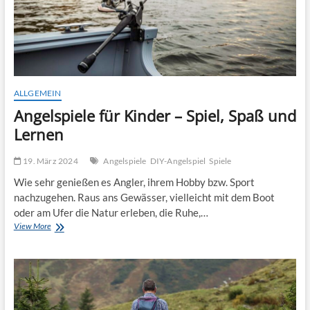
ALLGEMEIN
Angelspiele für Kinder – Spiel, Spaß und
Lernen
19. März 2024
Angelspiele
DIY-Angelspiel
Spiele
Wie sehr genießen es Angler, ihrem Hobby bzw. Sport
nachzugehen. Raus ans Gewässer, vielleicht mit dem Boot
oder am Ufer die Natur erleben, die Ruhe,…
Angelspiele
View More
für
Kinder
–
Spiel,
Spaß
und