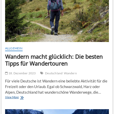
Lernen
ALLGEMEIN
Wandern macht glücklich: Die besten
Tipps für Wandertouren
18. Dezember 2023
Deutschland
Wandern
Für viele Deutsche ist Wandern eine beliebte Aktivität für die
Freizeit oder den Urlaub. Egal ob Schwarzwald, Harz oder
Alpen, Deutschland hat wunderschöne Wanderwege, die…
Wandern
View More
macht
glücklich:
Die