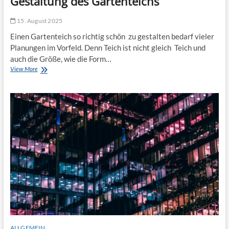
Gestaltung des Gartenteichs
15. August 2025
Einen Gartenteich so richtig schön zu gestalten bedarf vieler
Planungen im Vorfeld. Denn Teich ist nicht gleich Teich und
auch die Größe, wie die Form…
Ideen
View More
zur
schönen
und
einfachen
Gestaltung
des
Gartenteichs
ALLGEMEIN