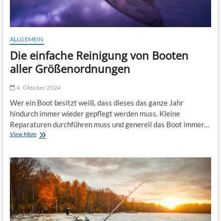
ALLGEMEIN
Die einfache Reinigung von Booten
aller Größenordnungen
4. Oktober 2024
Wer ein Boot besitzt weiß, dass dieses das ganze Jahr
hindurch immer wieder gepflegt werden muss. Kleine
Reparaturen durchführen muss und generell das Boot immer…
Die
View More
einfache
Reinigung
von
Booten
aller
Größenordnungen