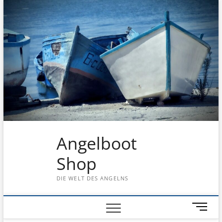
Skip
to
content
Angelboot
Shop
DIE WELT DES ANGELNS
M
e