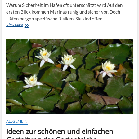
Warum Sicherheit im Hafen oft unterschätzt wird Auf den
ersten Blick kommen Marinas ruhig und sicher vor. Doch
Häfen bergen spezifische Risiken. Sie sind offen…
Mit
View More
detektivischem
Blick
im
Hafen:
Sicherheitslücken
erkennen
und
vermeiden
ALLGEMEIN
Ideen zur schönen und einfachen