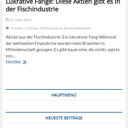
Lukrative Fänge: Diese Aktien gibt es in
der Fischindustrie
13. März 2017
Fischen
Fischerei
Fischindustrie
Hochseefischerei
Aktien aus der Fischindustrie: Ein lukrativer Fang Während
der weltweiten Finanzkrise wurden viele Branchen in
Mitleidenschaft gezogen. Es gibt kaum eine, die nichts spürte
von…
Lukrative
View More
Fänge:
Diese
Aktien
gibt
es
in
HAUPTMENÜ
der
Fischindustrie
NEUESTE BEITRÄGE