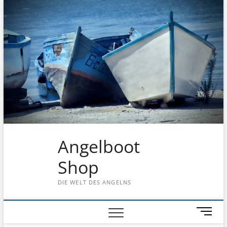
Skip
to
content
Angelboot
Shop
DIE WELT DES ANGELNS
M
e