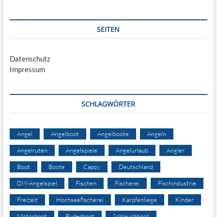
SEITEN
Datenschutz
Impressum
SCHLAGWÖRTER
Angel
Angelboot
Angelboote
Angeln
Angelruten
Angelspiele
Angelurlaub
Angler
Boot
Boote
Cappy
Deutschland
DIY-Angelspiel
Fischen
Fischerei
Fischindustrie
Freizeit
Hochseefischerei
Karpfenliege
Kinder
Motorboot
Ruderboot
Schlauchboot