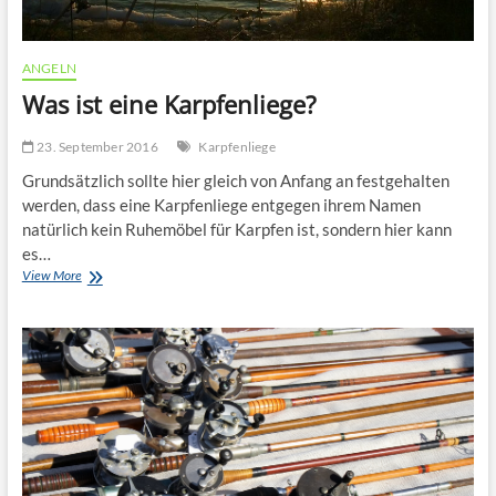
ANGELN
Was ist eine Karpfenliege?
23. September 2016
Karpfenliege
Grundsätzlich sollte hier gleich von Anfang an festgehalten
werden, dass eine Karpfenliege entgegen ihrem Namen
natürlich kein Ruhemöbel für Karpfen ist, sondern hier kann
es…
Was
View More
ist
eine
Karpfenliege?