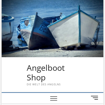
Skip
to
content
Angelboot
Shop
DIE WELT DES ANGELNS
M
e