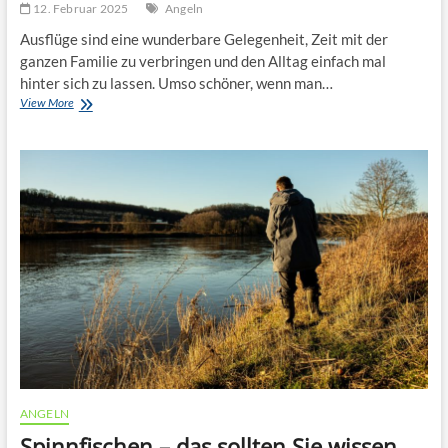
12. Februar 2025
Angeln
Ausflüge sind eine wunderbare Gelegenheit, Zeit mit der
ganzen Familie zu verbringen und den Alltag einfach mal
hinter sich zu lassen. Umso schöner, wenn man…
Angelausflug
View More
mit
der
ganzen
Familie
ANGELN
Spinnfischen – das sollten Sie wissen