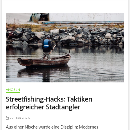
n
u
B
u
t
t
o
n
ANGELN
Streetfishing-Hacks: Taktiken
erfolgreicher Stadtangler
27. Juli 2026
Aus einer Nische wurde eine Disziplin: Modernes