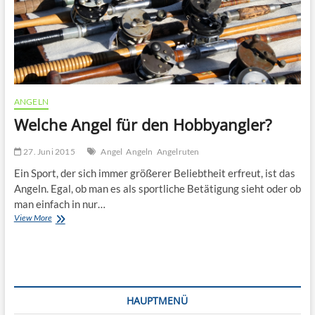
ANGELN
Welche Angel für den Hobbyangler?
27. Juni 2015
Angel
Angeln
Angelruten
Ein Sport, der sich immer größerer Beliebtheit erfreut, ist das
Angeln. Egal, ob man es als sportliche Betätigung sieht oder ob
man einfach in nur…
Welche
View More
Angel
für
den
Hobbyangler?
HAUPTMENÜ