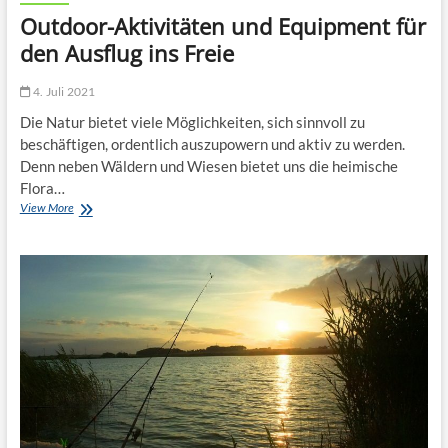
Outdoor-Aktivitäten und Equipment für
den Ausflug ins Freie
4. Juli 2021
Die Natur bietet viele Möglichkeiten, sich sinnvoll zu
beschäftigen, ordentlich auszupowern und aktiv zu werden.
Denn neben Wäldern und Wiesen bietet uns die heimische
Flora…
Outdoor-
View More
Aktivitäten
und
Equipment
für
den
Ausflug
ins
Freie