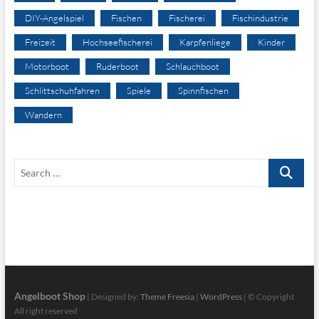
DIY-Angelspiel
Fischen
Fischerei
Fischindustrie
Freizeit
Hochseefischerei
Karpfenliege
Kinder
Motorboot
Ruderboot
Schlauchboot
Schlittschuhfahren
Spiele
Spinnfischen
Wandern
Search
…
Angelboot Shop
| Designed by:
Theme Freesia
|
WordPress
| © Copyright
All right reserved