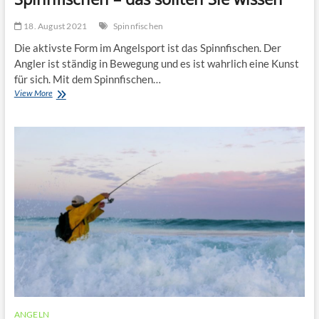
18. August 2021
Spinnfischen
Die aktivste Form im Angelsport ist das Spinnfischen. Der
Angler ist ständig in Bewegung und es ist wahrlich eine Kunst
für sich. Mit dem Spinnfischen…
Spinnfischen
View More
–
das
sollten
Sie
wissen
ANGELN