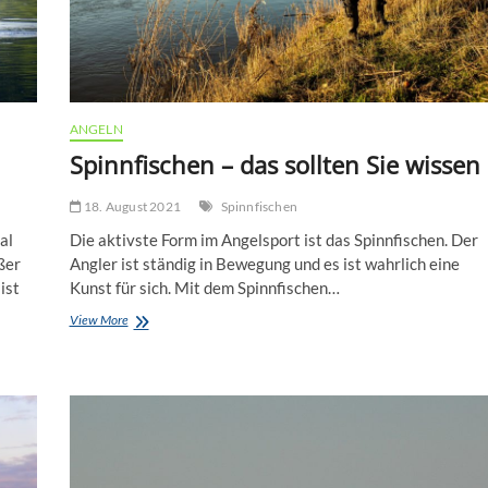
Winterzeit
erleben
ANGELN
Spinnfischen – das sollten Sie wissen
18. August 2021
Spinnfischen
al
Die aktivste Form im Angelsport ist das Spinnfischen. Der
ßer
Angler ist ständig in Bewegung und es ist wahrlich eine
ist
Kunst für sich. Mit dem Spinnfischen…
Spinnfischen
View More
–
das
sollten
Sie
wissen