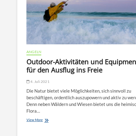
ANGELN
Outdoor-Aktivitäten und Equipmen
für den Ausflug ins Freie
4. Juli 2021
Die Natur bietet viele Möglichkeiten, sich sinnvoll zu
beschäftigen, ordentlich auszupowern und aktiv zu wer
Denn neben Wäldern und Wiesen bietet uns die heimis
Flora…
Outdoor-
View More
Aktivitäten
und
Equipment