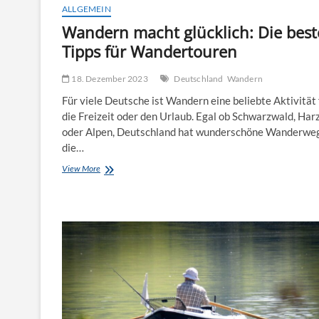
ALLGEMEIN
Wandern macht glücklich: Die bes
Tipps für Wandertouren
18. Dezember 2023
Deutschland
Wandern
Für viele Deutsche ist Wandern eine beliebte Aktivität 
die Freizeit oder den Urlaub. Egal ob Schwarzwald, Har
oder Alpen, Deutschland hat wunderschöne Wanderwe
die…
Wandern
View More
macht
glücklich:
Die
besten
Tipps
für
Wandertouren