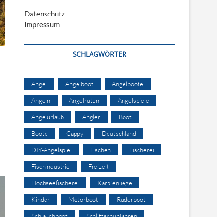
Datenschutz
Impressum
SCHLAGWÖRTER
Angel
Angelboot
Angelboote
Angeln
Angelruten
Angelspiele
Angelurlaub
Angler
Boot
Boote
Cappy
Deutschland
DIY-Angelspiel
Fischen
Fischerei
Fischindustrie
Freizeit
Hochseefischerei
Karpfenliege
Kinder
Motorboot
Ruderboot
Schlauchboot
Schlittschuhfahren