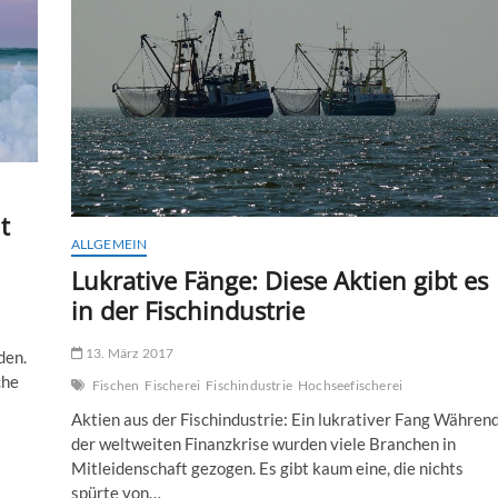
t
ALLGEMEIN
Lukrative Fänge: Diese Aktien gibt es
in der Fischindustrie
13. März 2017
den.
che
Fischen
Fischerei
Fischindustrie
Hochseefischerei
Aktien aus der Fischindustrie: Ein lukrativer Fang Währen
der weltweiten Finanzkrise wurden viele Branchen in
Mitleidenschaft gezogen. Es gibt kaum eine, die nichts
spürte von…