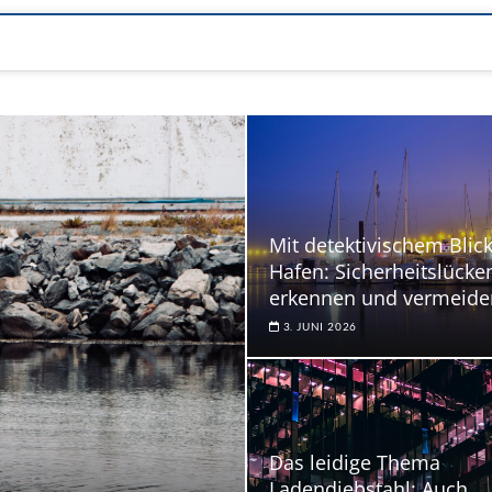
Mit detektivischem Blic
Hafen: Sicherheitslücke
erkennen und vermeide
3. JUNI 2026
Das leidige Thema
Ladendiebstahl: Auch