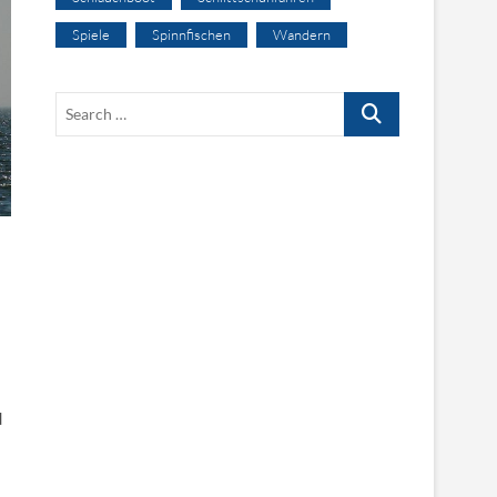
Spiele
Spinnfischen
Wandern
Search
…
d