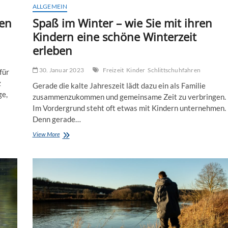
ALLGEMEIN
ten
Spaß im Winter – wie Sie mit ihren
Kindern eine schöne Winterzeit
erleben
30. Januar 2023
Freizeit
Kinder
Schlittschuhfahren
für
z
Gerade die kalte Jahreszeit lädt dazu ein als Familie
ge,
zusammenzukommen und gemeinsame Zeit zu verbringen.
Im Vordergrund steht oft etwas mit Kindern unternehmen.
Denn gerade…
Spaß
View More
im
Winter
–
wie
Sie
mit
ihren
Kindern
eine
schöne