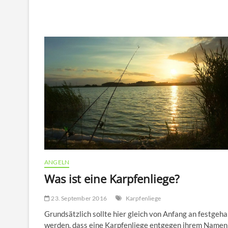
für
den
Ausflug
ins
Freie
ANGELN
Was ist eine Karpfenliege?
23. September 2016
Karpfenliege
Grundsätzlich sollte hier gleich von Anfang an festgeha
werden, dass eine Karpfenliege entgegen ihrem Namen