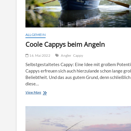
ALLGEMEIN
Coole Cappys beim Angeln
16. Mai 2022
Angler
Cappy
Selbstgestaltetes Cappy: Eine Idee mit großem Potenti
Cappys erfreuen sich auch hierzulande schon lange gro
Beliebtheit. Und das aus gutem Grund, denn schließlich 
diese…
Coole
View More
Cappys
beim
Angeln